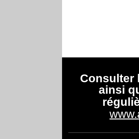
Consulter
ainsi q
réguli
www.a