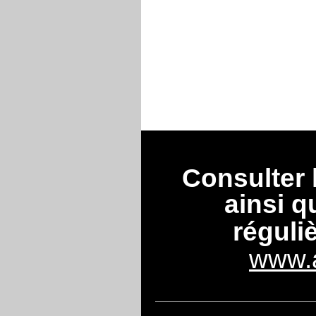
Consulter
ainsi q
réguli
www.a